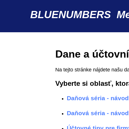
BLUENUMBERS
M
Dane a účtovn
Na tejto stránke nájdete našu da
Vyberte si oblasť, kto
Daňová séria - návod
Daňová séria - návod
Účtovné tipy pre firm