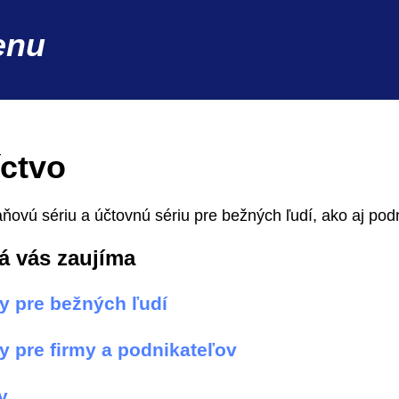
enu
íctvo
ňovú sériu a účtovnú sériu pre bežných ľudí, ako aj podn
rá vás zaujíma
y pre bežných ľudí
y pre firmy a podnikateľov
y