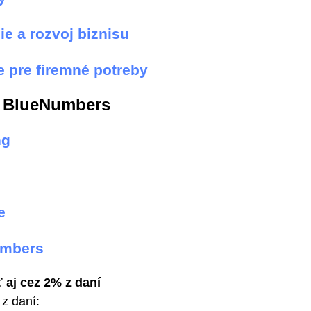
e a rozvoj biznisu
e pre firemné potreby
a BlueNumbers
ng
e
umbers
 aj cez 2% z daní
z daní: