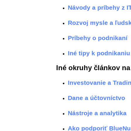
Návody a príbehy z IT
Rozvoj mysle a ľuds
Príbehy o podnikaní
Iné tipy k podnikaniu
Iné okruhy článkov n
Investovanie a Tradi
Dane a účtovníctvo
Nástroje a analytika
Ako podporiť BlueN