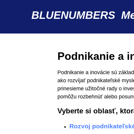
BLUENUMBERS
M
Podnikanie a i
Podnikanie a inovácie sú zákla
ako rozvíjať podnikateľské mysl
prinesieme užitočné rady o inve
pomôžu rozbehnúť alebo posunú
Vyberte si oblasť, kto
Rozvoj podnikateľsk