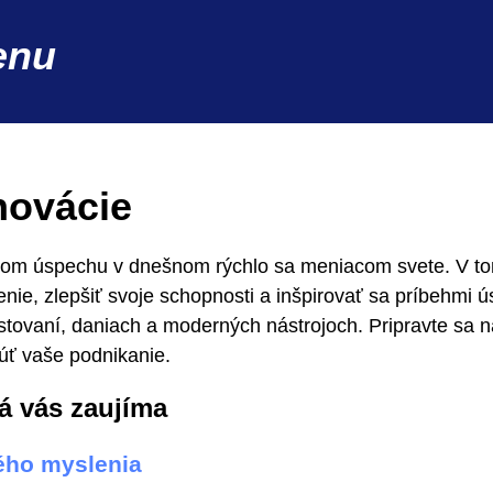
enu
novácie
dom úspechu v dnešnom rýchlo sa meniacom svete. V to
enie, zlepšiť svoje schopnosti a inšpirovať sa príbehmi
stovaní, daniach a moderných nástrojoch. Pripravte sa na
ť vaše podnikanie.
rá vás zaujíma
ého myslenia