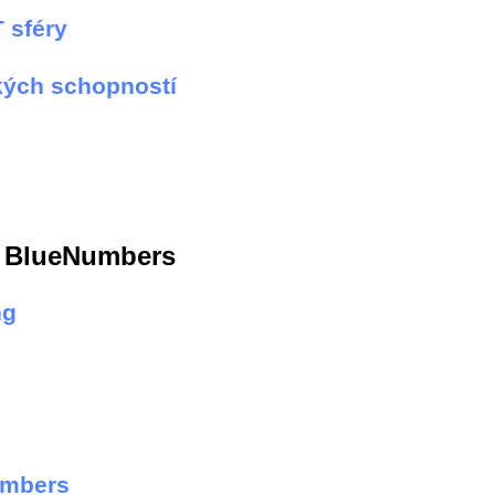
 sféry
kých schopností
a BlueNumbers
ng
umbers